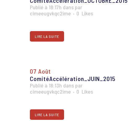
ComitéAccélération_OCTOBRE_2015
Publié à 18:17h
dans
par
cimeeugvkqc2ime
0
Likes
LIRE LA SUITE
07 Août
ComitéAccélération_JUIN_2015
Publié à 18:13h
dans
par
cimeeugvkqc2ime
0
Likes
LIRE LA SUITE