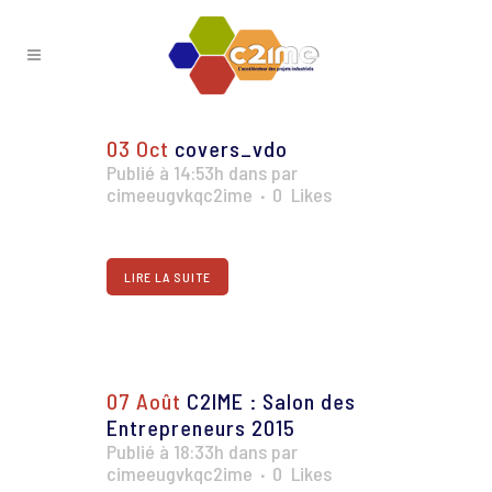
03 Oct
covers_vdo
Publié à 14:53h
dans
par
cimeeugvkqc2ime
0
Likes
LIRE LA SUITE
07 Août
C2IME : Salon des
Entrepreneurs 2015
Publié à 18:33h
dans
par
cimeeugvkqc2ime
0
Likes