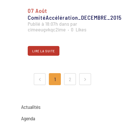
07 Août
ComitéAccélération_DECEMBRE_2015
Publié à 18:07h
dans
par
cimeeugvkqc2ime
0
Likes
LIRE LA SUITE
1
2
Actualités
Agenda