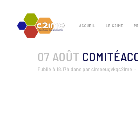
ACCUEIL
LE C2IME
P
07 AOÛT
COMITÉACC
Publié à 18:17h
dans
par
cimeeugvkqc2ime