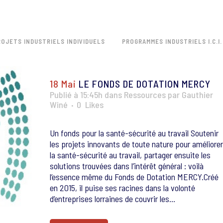
ROJETS INDUSTRIELS INDIVIDUELS
PROGRAMMES INDUSTRIELS I.C.I.
18 Mai
LE FONDS DE DOTATION MERCY
Publié à 15:45h
dans
Ressources
par
Gauthier
Winé
0
Likes
Un fonds pour la santé-sécurité au travail Soutenir
les projets innovants de toute nature pour améliorer
la santé-sécurité au travail, partager ensuite les
solutions trouvées dans l’intérêt général : voilà
l’essence même du Fonds de Dotation MERCY.Créé
en 2015, il puise ses racines dans la volonté
d’entreprises lorraines de couvrir les...