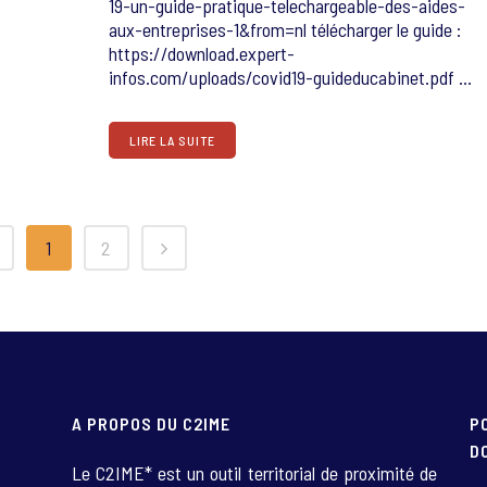
19-un-guide-pratique-telechargeable-des-aides-
aux-entreprises-1&from=nl télécharger le guide :
https://download.expert-
infos.com/uploads/covid19-guideducabinet.pdf ...
LIRE LA SUITE
1
2
A PROPOS DU C2IME
P
D
Le C2IME* est un outil territorial de proximité de