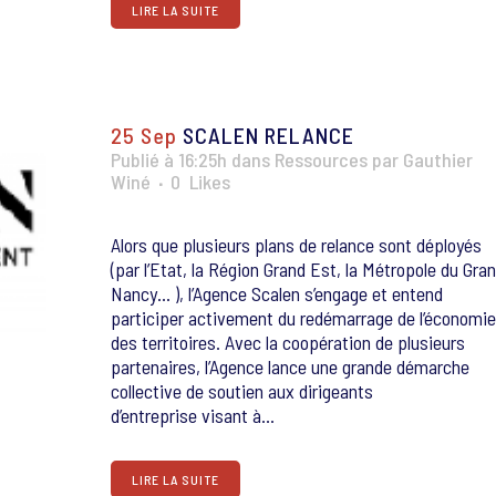
LIRE LA SUITE
25 Sep
SCALEN RELANCE
Publié à 16:25h
dans
Ressources
par
Gauthier
Winé
0
Likes
Alors que plusieurs plans de relance sont déployés
(par l’Etat, la Région Grand Est, la Métropole du Gra
Nancy… ), l’Agence Scalen s’engage et entend
participer activement du redémarrage de l’économie
des territoires. Avec la coopération de plusieurs
partenaires, l’Agence lance une grande démarche
collective de soutien aux dirigeants
d’entreprise visant à...
LIRE LA SUITE