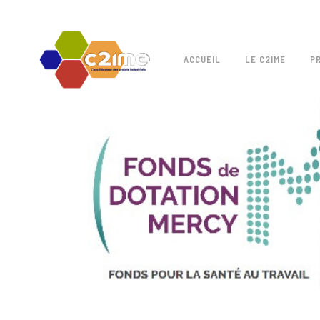
ACCUEIL
LE C2IME
P