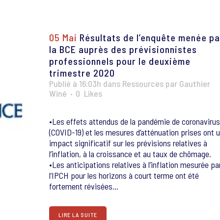
05 Mai
Résultats de l’enquête menée pa
la BCE auprès des prévisionnistes
professionnels pour le deuxième
trimestre 2020
Publié à 16:03h
dans
Ressources
par
Gauthier
Winé
0
Likes
•Les effets attendus de la pandémie de coronavirus
(COVID-19) et les mesures d’atténuation prises ont 
impact significatif sur les prévisions relatives à
l’inflation, à la croissance et au taux de chômage.
•Les anticipations relatives à l’inflation mesurée pa
l’IPCH pour les horizons à court terme ont été
fortement révisées...
LIRE LA SUITE