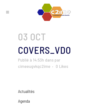
03 OCT
COVERS_VDO
Publié à 14:53h
dans
par
cimeeugvkqc2ime
0
Likes
Actualités
Agenda