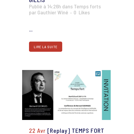
Publié à 14:26h
dans
Temps forts
par
Gauthier Winé
0
Likes
...
LIRE LA SUITE
22 Avr
[Replay] TEMPS FORT