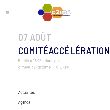
07 AOÛT
COMITÉACCÉLÉRATION
Publié à 18:13h
dans
par
cimeeugvkqc2ime
0
Likes
Actualités
Agenda