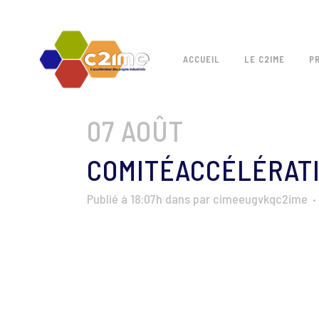
ACCUEIL
LE C2IME
P
07 AOÛT
COMITÉACCÉLÉRAT
Publié à 18:07h
dans
par
cimeeugvkqc2ime