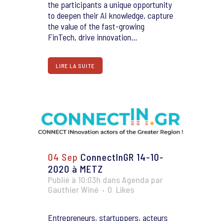
the participants a unique opportunity
to deepen their AI knowledge, capture
the value of the fast-growing
FinTech, drive innovation...
LIRE LA SUITE
04 Sep
ConnectInGR 14-10-
2020 à METZ
Publié à 10:03h
dans
Agenda
par
Gauthier Winé
0
Likes
Entrepreneurs, startuppers, acteurs