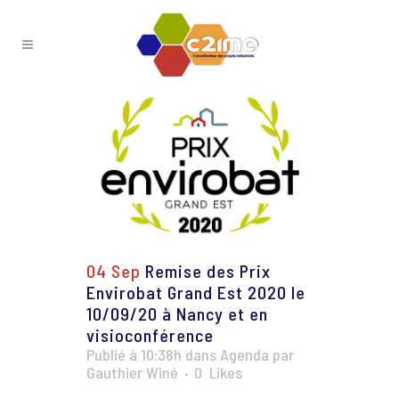
04 Sep
Remise des Prix
Envirobat Grand Est 2020 le
10/09/20 à Nancy et en
visioconférence
Publié à 10:38h
dans
Agenda
par
Gauthier Winé
0
Likes