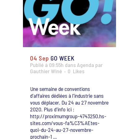
04 Sep
GO WEEK
Publié à 09:55h
dans
Agenda
par
Gauthier Winé
0
Likes
Une semaine de conventions
d'affaires dédiées à l'industrie sans
vous déplacer. Du 24 au 27 novembre
2020. Plus d'info ici :
http://proximumgroup-4743250.hs-
sites.com/vous-fa%C3%AEtes-
quoi-du-24-au-27-novembre-
prochain-1 ...