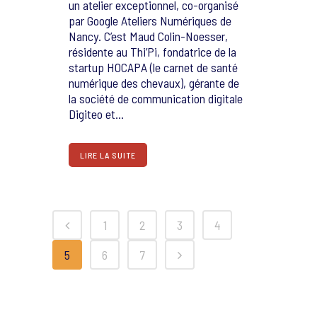
un atelier exceptionnel, co-organisé
par Google Ateliers Numériques de
Nancy. C’est Maud Colin-Noesser,
résidente au Thi’Pi, fondatrice de la
startup HOCAPA (le carnet de santé
numérique des chevaux), gérante de
la société de communication digitale
Digiteo et...
LIRE LA SUITE
1
2
3
4
5
6
7