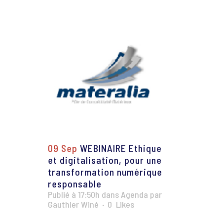
09 Sep
WEBINAIRE Ethique
et digitalisation, pour une
transformation numérique
responsable
Publié à 17:50h
dans
Agenda
par
Gauthier Winé
0
Likes