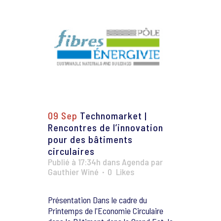
09 Sep
Technomarket |
Rencontres de l’innovation
pour des bâtiments
circulaires
Publié à 17:34h
dans
Agenda
par
Gauthier Winé
0
Likes
Présentation Dans le cadre du
Printemps de l'Economie Circulaire