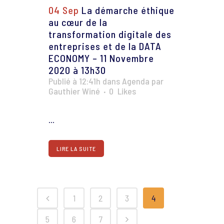
04 Sep
La démarche éthique
au cœur de la
transformation digitale des
entreprises et de la DATA
ECONOMY – 11 Novembre
2020 à 13h30
Publié à 12:41h
dans
Agenda
par
Gauthier Winé
0
Likes
...
LIRE LA SUITE
1
2
3
4
5
6
7