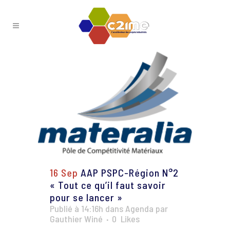
16 Sep
AAP PSPC-Région N°2
« Tout ce qu’il faut savoir
pour se lancer »
Publié à 14:16h
dans
Agenda
par
Gauthier Winé
0
Likes