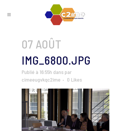
07 AOÛT
IMG_6800.JPG
Publié à 16:55h
dans
par
cimeeugvkqc2ime
0
Likes