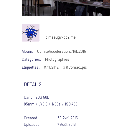
cimeeugvkqc2ime
Album:
ComitéAccélération_MAI_2015
Catégories:
Photographies
Étiquettes:
##C2IME
##Comac_pic
DETAILS
Canon EOS 50D
85mm
/
ƒ/5.6
/
1/60s
/
ISO 400
Created
30 Avril 2015
Uploaded
7 Août 2016