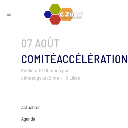
07 AOÛT
COMITÉACCÉLÉRATION
Publié à 16:11h
dans
par
cimeeugvkqc2ime
0
Likes
Actualités
Agenda