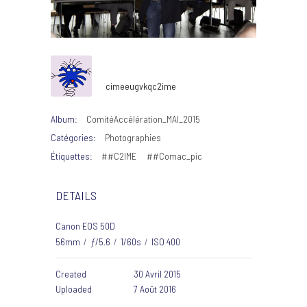
cimeeugvkqc2ime
Album:
ComitéAccélération_MAI_2015
Catégories:
Photographies
Étiquettes:
##C2IME
##Comac_pic
DETAILS
Canon EOS 50D
56mm
/
ƒ/5.6
/
1/60s
/
ISO 400
Created
30 Avril 2015
Uploaded
7 Août 2016