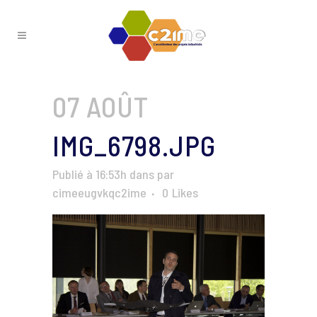
07 AOÛT
IMG_6798.JPG
Publié à 16:53h
dans
par
cimeeugvkqc2ime
0
Likes