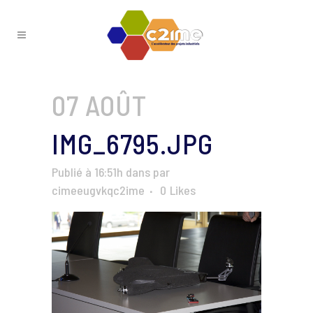
07 AOÛT
IMG_6795.JPG
Publié à 16:51h
dans
par
cimeeugvkqc2ime
0
Likes