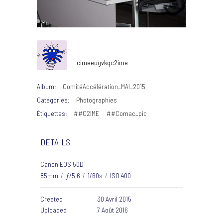
cimeeugvkqc2ime
Album:
ComitéAccélération_MAI_2015
Catégories:
Photographies
Étiquettes:
##C2IME
##Comac_pic
DETAILS
Canon EOS 50D
85mm
/
ƒ/5.6
/
1/60s
/
ISO 400
Created
30 Avril 2015
Uploaded
7 Août 2016