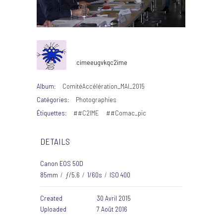
cimeeugvkqc2ime
Album:
ComitéAccélération_MAI_2015
Catégories:
Photographies
Étiquettes:
##C2IME
##Comac_pic
DETAILS
Canon EOS 50D
85mm
/
ƒ/5.6
/
1/60s
/
ISO 400
Created
30 Avril 2015
Uploaded
7 Août 2016