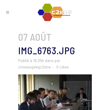
07 AOÛT
IMG_6763.JPG
Publié à 16:35h
dans
par
cimeeugvkqc2ime
0
Likes