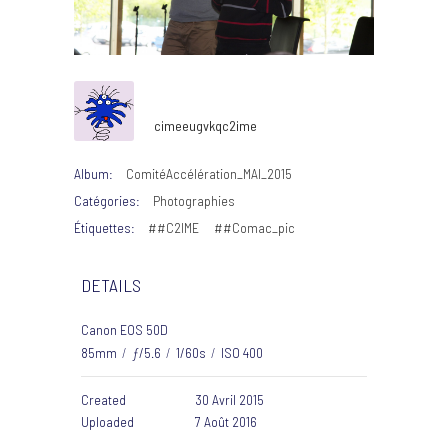
cimeeugvkqc2ime
Album:
ComitéAccélération_MAI_2015
Catégories:
Photographies
Étiquettes:
##C2IME
##Comac_pic
DETAILS
Canon EOS 50D
85mm
/
ƒ/5.6
/
1/60s
/
ISO 400
Created
30 Avril 2015
Uploaded
7 Août 2016