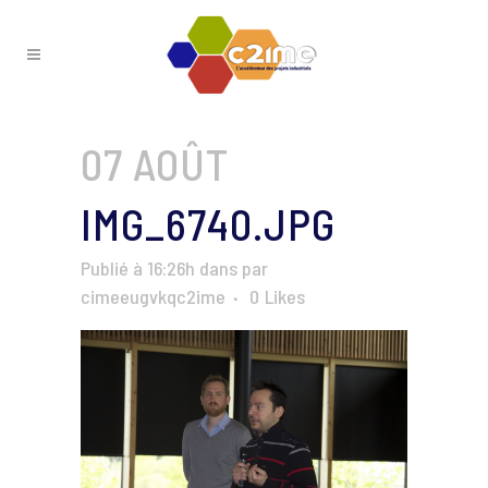
07 AOÛT
IMG_6740.JPG
Publié à 16:26h
dans
par
cimeeugvkqc2ime
0
Likes