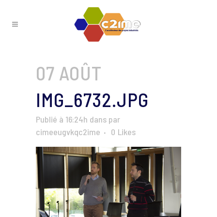
07 AOÛT
IMG_6732.JPG
Publié à 16:24h
dans
par
cimeeugvkqc2ime
0
Likes