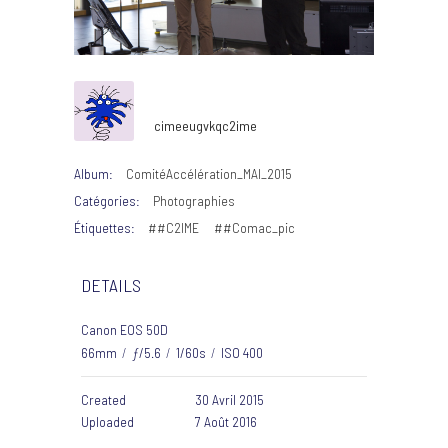
cimeeugvkqc2ime
Album:
ComitéAccélération_MAI_2015
Catégories:
Photographies
Étiquettes:
##C2IME
##Comac_pic
DETAILS
Canon EOS 50D
66mm
/
ƒ/5.6
/
1/60s
/
ISO 400
Created
30 Avril 2015
Uploaded
7 Août 2016