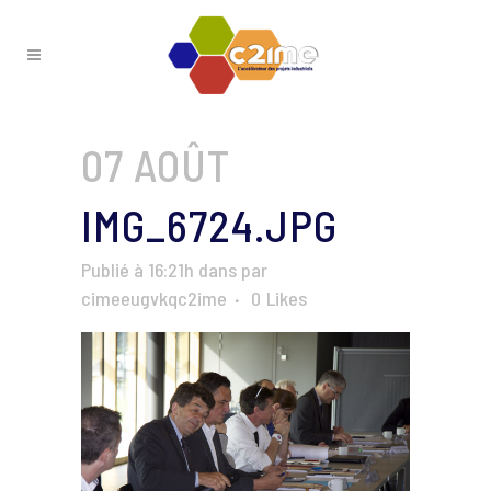
07 AOÛT
IMG_6724.JPG
Publié à 16:21h
dans
par
cimeeugvkqc2ime
0
Likes