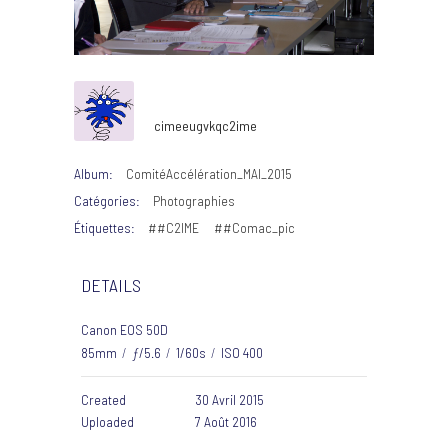
cimeeugvkqc2ime
Album:
ComitéAccélération_MAI_2015
Catégories:
Photographies
Étiquettes:
##C2IME
##Comac_pic
DETAILS
Canon EOS 50D
85mm
/
ƒ/5.6
/
1/60s
/
ISO 400
Created
30 Avril 2015
Uploaded
7 Août 2016