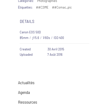
Catégories:
Photographies
Étiquettes:
##C2IME
##Comac_pic
DETAILS
Canon EOS 50D
85mm
/
ƒ/5.6
/
1/60s
/
ISO 400
Created
30 Avril 2015
Uploaded
7 Août 2016
Actualités
Agenda
Ressources