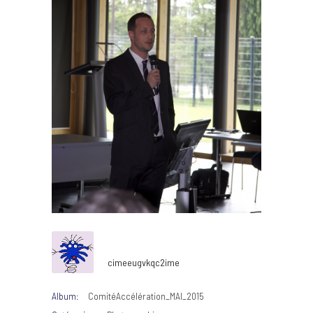
cimeeugvkqc2ime
Album:
ComitéAccélération_MAI_2015