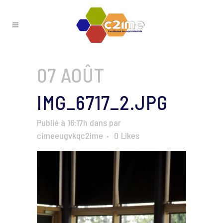
07 AOÛT
IMG_6717_2.JPG
Publié à 16:17h
dans
par
cimeeugvkqc2ime
0
Likes