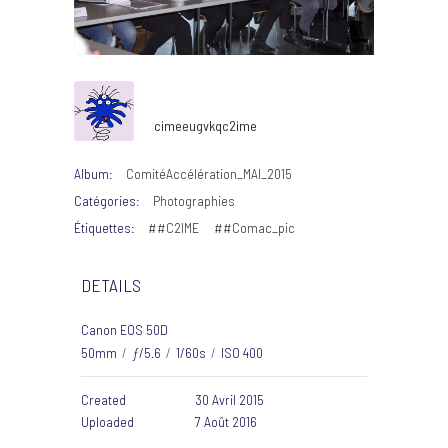
cimeeugvkqc2ime
Album:
ComitéAccélération_MAI_2015
Catégories:
Photographies
Étiquettes:
##C2IME
##Comac_pic
DETAILS
Canon EOS 50D
50mm
/
ƒ/5.6
/
1/60s
/
ISO 400
Created
30 Avril 2015
Uploaded
7 Août 2016