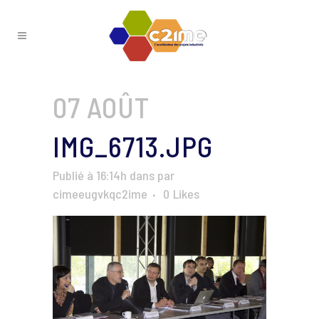
07 AOÛT
IMG_6713.JPG
Publié à 16:14h
dans
par
cimeeugvkqc2ime
0
Likes