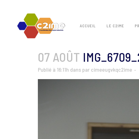
ACCUEIL
LE C2IME
P
07 AOÛT
IMG_6709_
Publié à 16:11h
dans
par
cimeeugvkqc2ime