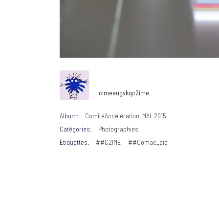
cimeeugvkqc2ime
Album:
ComitéAccélération_MAI_2015
Catégories:
Photographies
Étiquettes:
##C2IME
##Comac_pic