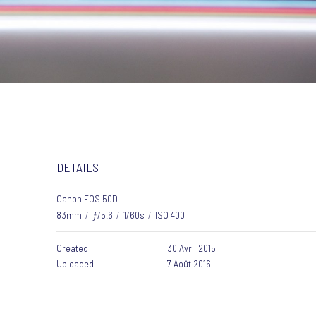
DETAILS
Canon EOS 50D
83mm
/
ƒ/5.6
/
1/60s
/
ISO 400
Created
30 Avril 2015
Uploaded
7 Août 2016