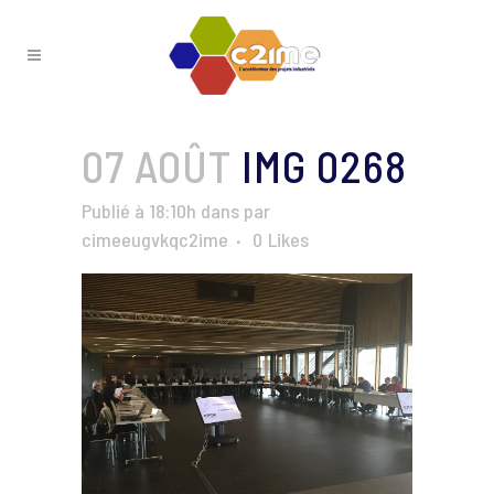
07 AOÛT
IMG 0268
Publié à 18:10h
dans
par
cimeeugvkqc2ime
0
Likes