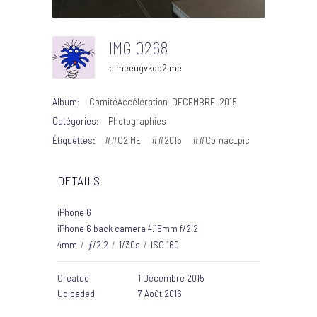
IMG 0268
cimeeugvkqc2ime
Album:
ComitéAccélération_DECEMBRE_2015
Catégories:
Photographies
Étiquettes:
##C2IME
##2015
##Comac_pic
DETAILS
iPhone 6
iPhone 6 back camera 4.15mm f/2.2
4mm
/
ƒ/2.2
/
1/30s
/
ISO 160
Created
1 Décembre 2015
Uploaded
7 Août 2016