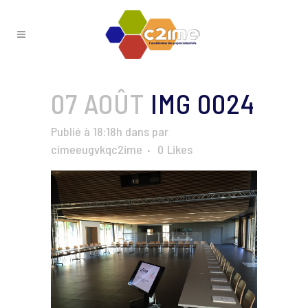
07 AOÛT
IMG 0024
Publié à 18:18h
dans
par
cimeeugvkqc2ime
0
Likes