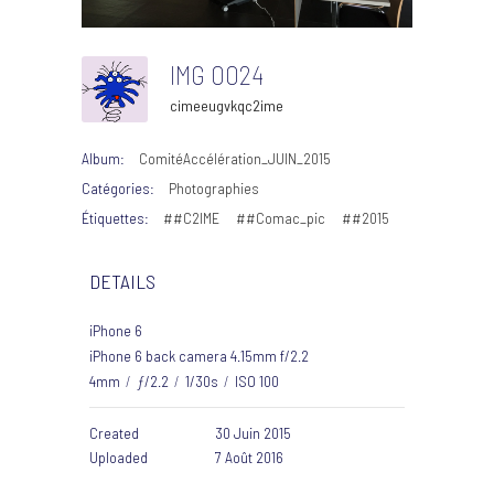
IMG 0024
cimeeugvkqc2ime
Album:
ComitéAccélération_JUIN_2015
Catégories:
Photographies
Étiquettes:
##C2IME
##Comac_pic
##2015
DETAILS
iPhone 6
iPhone 6 back camera 4.15mm f/2.2
4mm
/
ƒ/2.2
/
1/30s
/
ISO 100
Created
30 Juin 2015
Uploaded
7 Août 2016