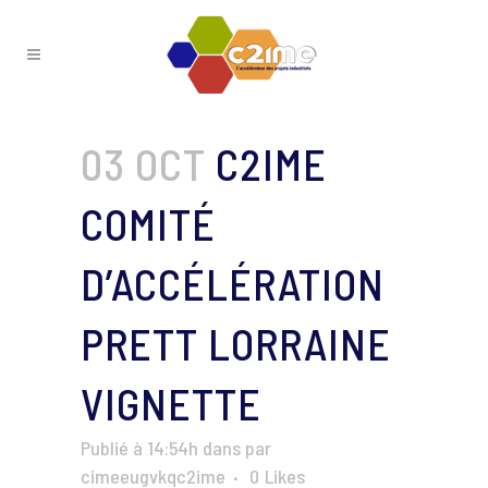
03 OCT
C2IME
COMITÉ
D’ACCÉLÉRATION
PRETT LORRAINE
VIGNETTE
Publié à 14:54h
dans
par
cimeeugvkqc2ime
0
Likes