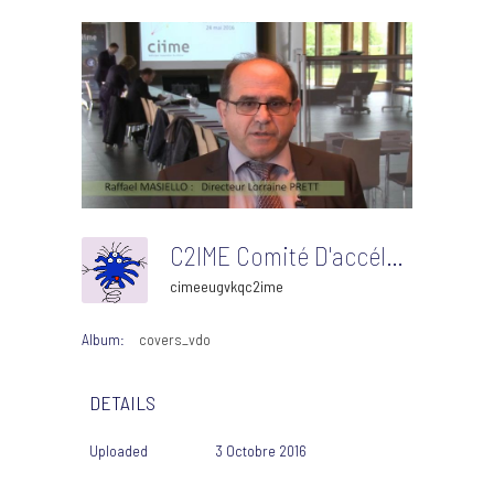
C2IME Comité D'accélération Prett Lorraine Vignette
cimeeugvkqc2ime
Album:
covers_vdo
DETAILS
Uploaded
3 Octobre 2016