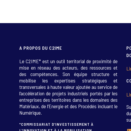
A PROPOS DU C2IME
P
D
Le C2IME* est un outil territorial de proximité de
mise en réseau des acteurs, des ressources et
Li
des compétences. Son équipe structure et
mobilise les expertises stratégiques et
C
transversales à haute valeur ajoutée au service de
l’accélération de projets industriels portés par les
Li
entreprises des territoires dans les domaines des
Matériaux, de l’Energie et des Procédés incluant le
Su
Numérique.
du
su
*COMMISSARIAT D’INVESTISSEMENT À
L’INNOVATION ET À LA MOBILISATION