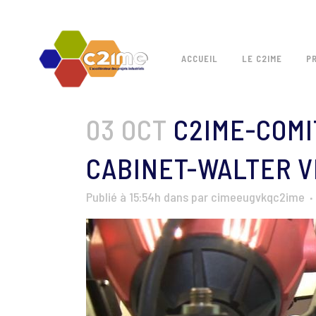
ACCUEIL
LE C2IME
P
03 OCT
C2IME-COMI
CABINET-WALTER V
Publié à 15:54h
dans
par
cimeeugvkqc2ime