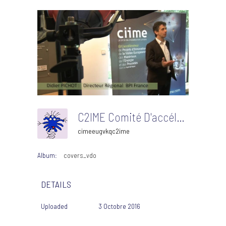
C2IME Comité D'accélération Bpifrance Vignette
cimeeugvkqc2ime
Album:
covers_vdo
DETAILS
Uploaded
3 Octobre 2016