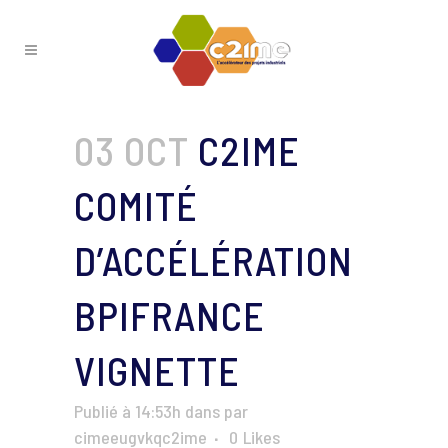
03 OCT
C2IME
COMITÉ
D’ACCÉLÉRATION
BPIFRANCE
VIGNETTE
Publié à 14:53h
dans
par
cimeeugvkqc2ime
0
Likes