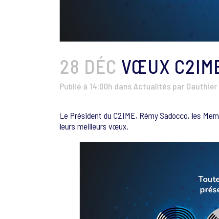
28 DÉC
VŒUX C2IME
Publié à 14:00h
dans
Actualités
par
Gauthier
Le Président du C2IME, Rémy Sadocco, les Membr
leurs meilleurs vœux.