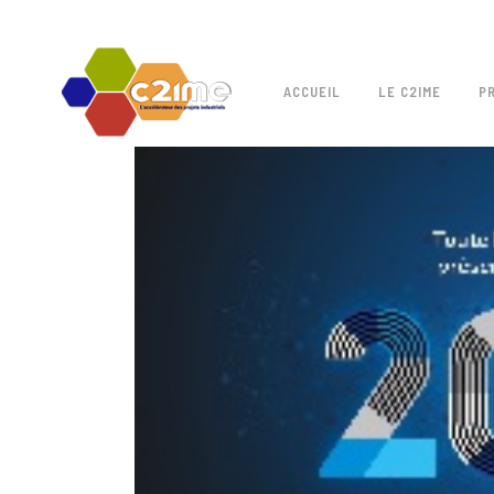
ACCUEIL
LE C2IME
P