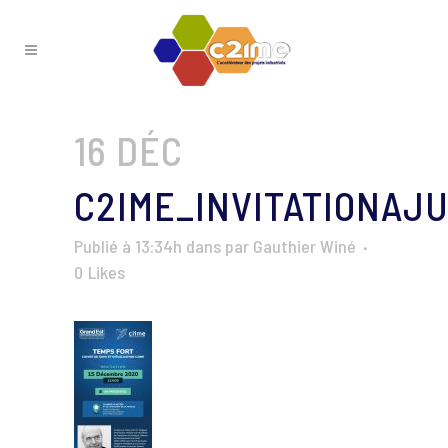
16 DÉC
C2IME_INVITATIONAJU
Publié à 13:34h
dans
par
Gauthier Winé
0
Likes