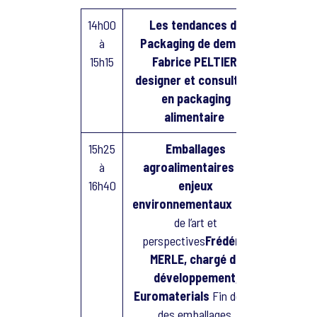
14h00
Les tendances du
à
Packaging de demain
15h15
Fabrice PELTIER,
designer et consultant
en packaging
alimentaire
15h25
Emballages
à
agroalimentaires et
16h40
enjeux
environnementaux
Etat
de l’art et
perspectives
Frédéric
MERLE, chargé de
développement,
Euromaterials
Fin de vie
des emballages,