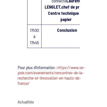
connecté
Laurent
LENGLET,chef de projet,
Centre technique du
papier
17h30
Conclusion
à
17h45
Pour plus d’information :
https://www.iar-
pole.com/evenements/rencontres-de-la-
recherche-et-linnovation-en-hauts-de-
france/
Actualités