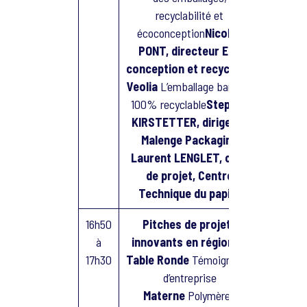
recyclabilité et
écoconception
Nicolas
PONT, directeur Eco
conception et recyclage,
Veolia
L’emballage barrière
100% recyclable
Stephan
KIRSTETTER, dirigeant
Malenge Packaging
Laurent LENGLET, chef
de projet, Centre
Technique du papier
16h50
Pitches de projets
à
innovants en région et
17h30
Table Ronde
Témoignages
d’entreprise
Materne
Polymères