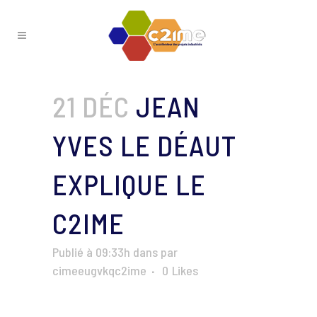
21 DÉC
JEAN
YVES LE DÉAUT
EXPLIQUE LE
C2IME
Publié à 09:33h
dans
par
cimeeugvkqc2ime
0
Likes
Lecteur