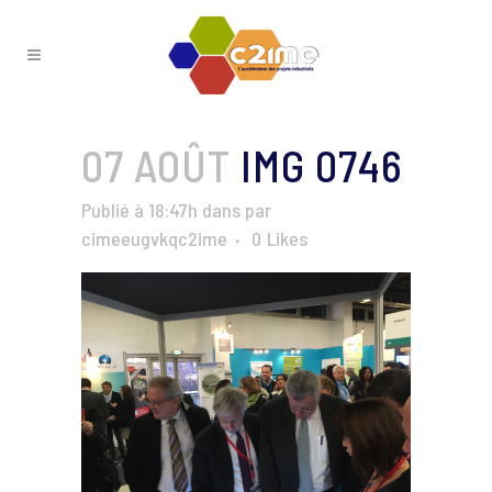
07 AOÛT
IMG 0746
Publié à 18:47h
dans
par
cimeeugvkqc2ime
0
Likes