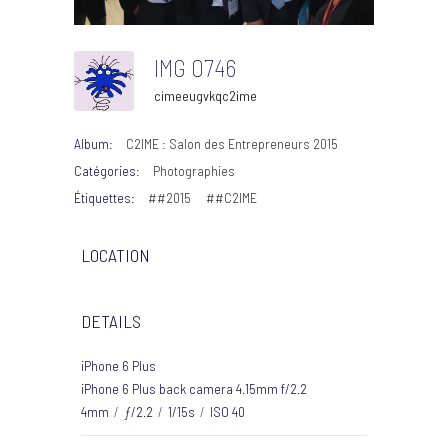
IMG 0746
cimeeugvkqc2ime
Album:
C2IME : Salon des Entrepreneurs 2015
Catégories:
Photographies
Étiquettes:
##2015
##C2IME
LOCATION
DETAILS
iPhone 6 Plus
iPhone 6 Plus back camera 4.15mm f/2.2
4mm
/
ƒ/2.2
/
1/15s
/
ISO 40