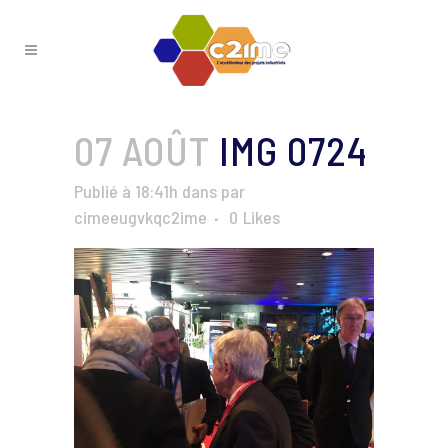
07 AOÛT
IMG 0724
Publié à 18:41h
dans
par
cimeeugvkqc2ime
0
Likes