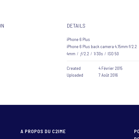
ON
DETAILS
iPhone 6 Plus
iPhone 6 Plus back camera 4.15mm f/2.2
4mm
/
ƒ/2.2
/
1/30s
/
ISO 50
Created
4 Février 2015
Uploaded
7 Août 2016
A PROPOS DU C2IME
P
D