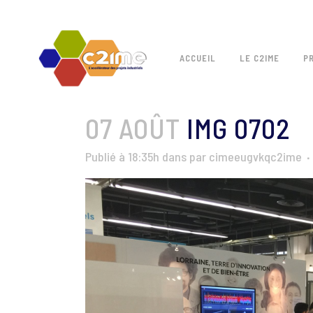
ACCUEIL
LE C2IME
P
07 AOÛT
IMG 0702
Publié à 18:35h
dans
par
cimeeugvkqc2ime