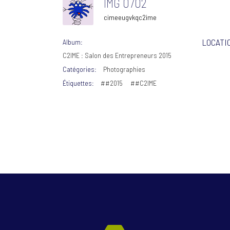
IMG 0702
cimeeugvkqc2ime
LOCATI
Album:
C2IME : Salon des Entrepreneurs 2015
Catégories:
Photographies
Étiquettes:
##2015
##C2IME