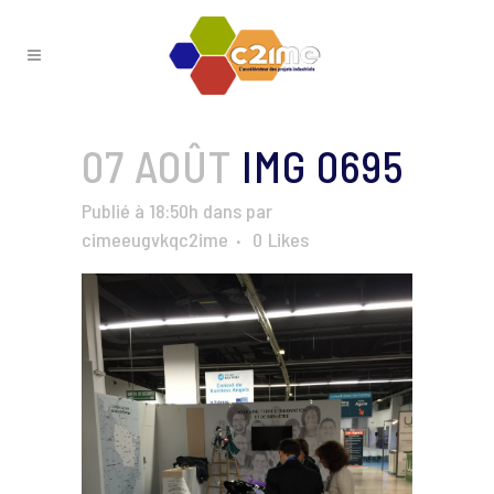
07 AOÛT
IMG 0695
Publié à 18:50h
dans
par
cimeeugvkqc2ime
0
Likes