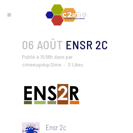
06 AOÛT
ENSR 2C
Publié à 15:56h
dans
par
cimeeugvkqc2ime
0
Likes
Ensr 2c