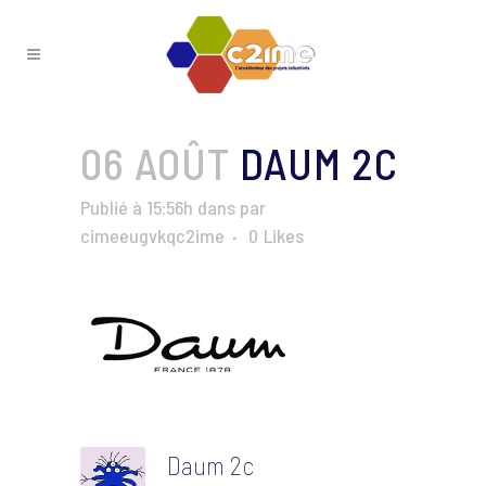
06 AOÛT
DAUM 2C
Publié à 15:56h
dans
par
cimeeugvkqc2ime
0
Likes
Daum 2c