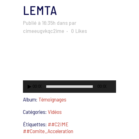
LEMTA
Publié à 16:35h
dans
par
cimeeugvkqc2ime
0
Likes
Lecteur
vidéo
00:00
00:00
Album:
Témoignages
Catégories:
Vidéos
Étiquettes:
##C2IME
##Comite_Acceleration