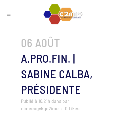
06 AOÛT
A.PRO.FIN. |
SABINE CALBA,
PRÉSIDENTE
Publié à 16:21h
dans
par
cimeeugvkqc2ime
0
Likes
Lecteur