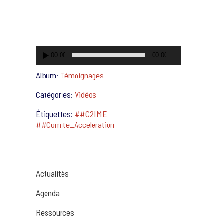
vidéo
00:00
00:00
Album:
Témoignages
Catégories:
Vidéos
Étiquettes:
##C2IME
##Comite_Acceleration
Actualités
Agenda
Ressources