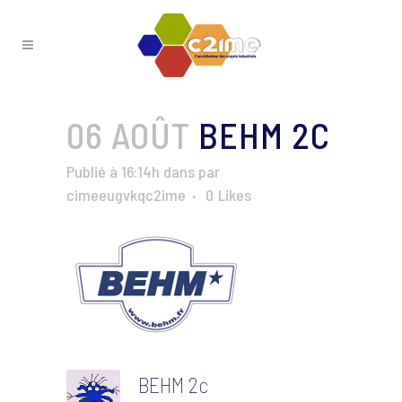
06 AOÛT
BEHM 2C
Publié à 16:14h
dans
par
cimeeugvkqc2ime
0
Likes
BEHM 2c