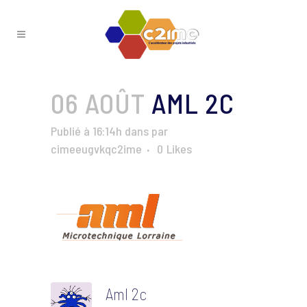
06 AOÛT
AML 2C
Publié à 16:14h
dans
par
cimeeugvkqc2ime
0
Likes
Aml 2c