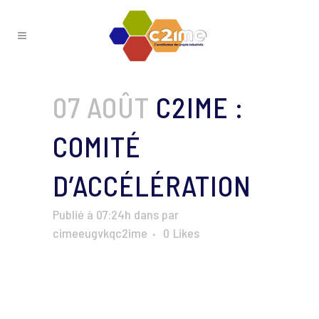
07 AOÛT
C2IME :
COMITÉ
D’ACCÉLÉRATION
Publié à 07:24h
dans
par
cimeeugvkqc2ime
0
Likes
Lecteur
vidéo