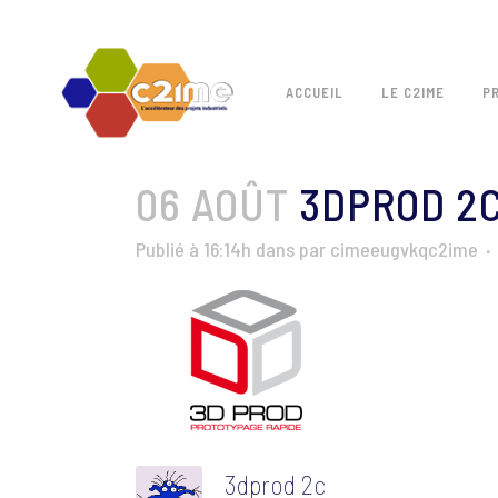
ACCUEIL
LE C2IME
P
06 AOÛT
3DPROD 2
Publié à 16:14h
dans
par
cimeeugvkqc2ime
3dprod 2c