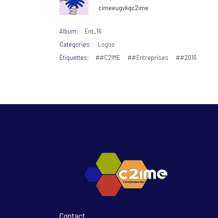
cimeeugvkqc2ime
Album:
Ent_16
Catégories:
Logos
Étiquettes:
##C2IME
##Entreprises
##2016
Contact