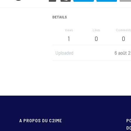
DETAILS
Views
Likes
Comment
1
0
0
Uploaded
6 août 2
esc
aximize
Previous
Next
Close
A PROPOS DU C2IME
P
D