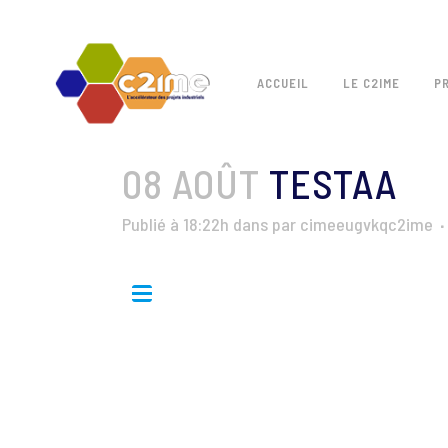
ACCUEIL
LE C2IME
P
08 AOÛT
TESTAA
Publié à 18:22h
dans
par
cimeeugvkqc2ime
#2016
Categories:
Logos
Albums:
Ent_16
Tags:
##2016
##C2IME
##Entreprises