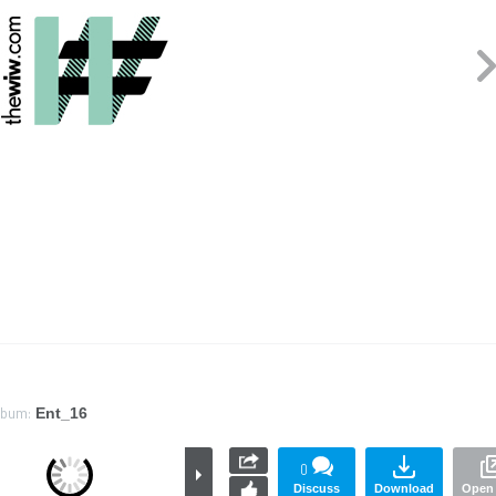
lbum:
Ent_16
0
Discuss
Download
Open 