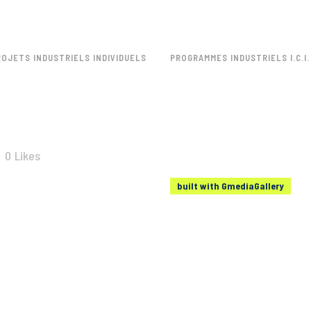
ROJETS INDUSTRIELS INDIVIDUELS
PROGRAMMES INDUSTRIELS I.C.I.
0
Likes
built with GmediaGallery