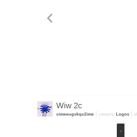
Wiw 2c
category:
a
cimeeugvkqc2ime
Logos