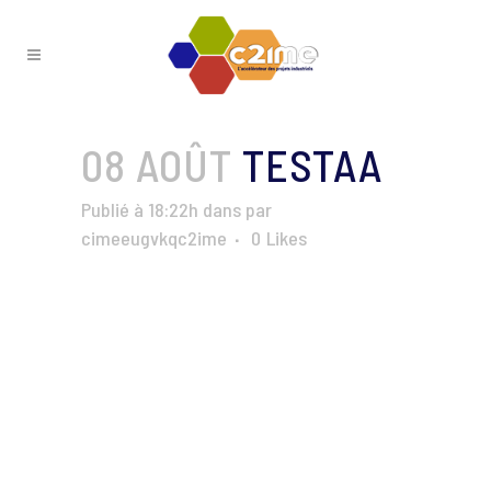
08 AOÛT
TESTAA
Publié à 18:22h
dans
par
cimeeugvkqc2ime
0
Likes
#Comac_pic
Categories:
Photographies
Albums:
C2IME : Salon du
Bourget
,
ComitéAccélération_OCTOBRE_2015
,
ComitéAccélération_JUIN_2015
,
ComitéAccélération_DECEMBRE_2015
,
ComitéAccélération_MAI_2015