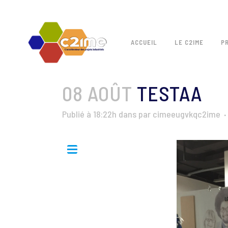
ACCUEIL
LE C2IME
P
08 AOÛT
TESTAA
Publié à 18:22h
dans
par
cimeeugvkqc2ime
C2IME : Salon des
Entrepreneurs 2015
Categories:
Photographies
Albums:
C2IME : Salon
des Entrepreneurs 2015
Tags:
##2015
##C2IME