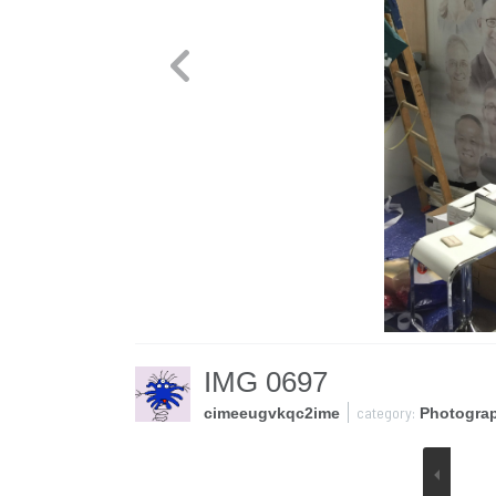
IMG 0697
category:
cimeeugvkqc2ime
Photogra