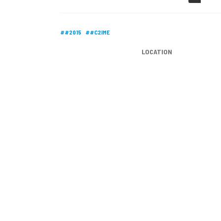
##2015
##C2IME
LOCATION