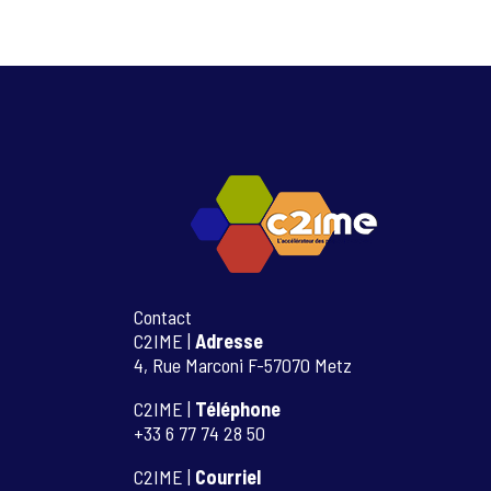
S
Slideshow
M
M
Contact
C2IME |
Adresse
4, Rue Marconi F-57070 Metz
C2IME |
Téléphone
+33 6 77 74 28 50
C2IME |
Courriel