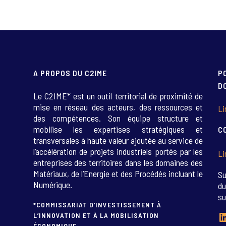
esc
aximize
Previous
Next
Close
A PROPOS DU C2IME
P
D
Le C2IME* est un outil territorial de proximité de
mise en réseau des acteurs, des ressources et
Li
des compétences. Son équipe structure et
mobilise les expertises stratégiques et
C
transversales à haute valeur ajoutée au service de
l’accélération de projets industriels portés par les
Li
entreprises des territoires dans les domaines des
Matériaux, de l’Energie et des Procédés incluant le
Su
Numérique.
du
su
*COMMISSARIAT D’INVESTISSEMENT À
L
L’INNOVATION ET À LA MOBILISATION
ÉCONOMIQUE