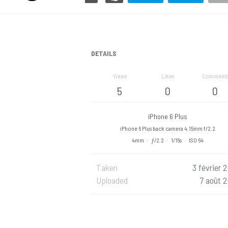
DETAILS
Views
Likes
Comment
5
0
0
iPhone 6 Plus
iPhone 6 Plus back camera 4.15mm f/2.2
4mm
/
ƒ/2.2
/
1/15s
/
ISO 64
Taken
3 février 
Uploaded
7 août 2