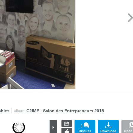
album:
phies
C2IME : Salon des Entrepreneurs 2015
0
Discuss
Download
Open 