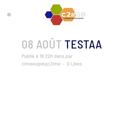
08 AOÛT
TESTAA
Publié à 18:22h
dans
par
cimeeugvkqc2ime
0
Likes
ComitéAccélération_JUIN_2015
Categories:
Photographies
Albums:
ComitéAccélération_JUIN_2015
Tags:
##2015
##C2IME
##Comac_pic