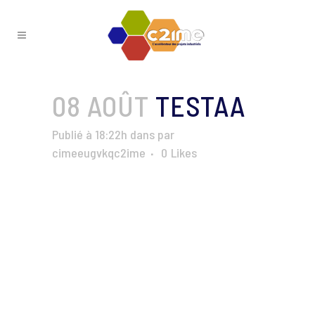
08 AOÛT
TESTAA
Publié à 18:22h
dans
par
cimeeugvkqc2ime
0
Likes
Ent_15
Categories:
Logos
Albums:
Ent_15
Tags:
##2015
##C2IME
##Entreprises