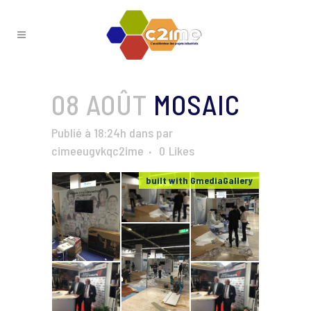
08 AOÛT
MOSAIC
Publié à 18:24h
dans
par
cimeeugvkqc2ime
0
Likes
built with GmediaGallery