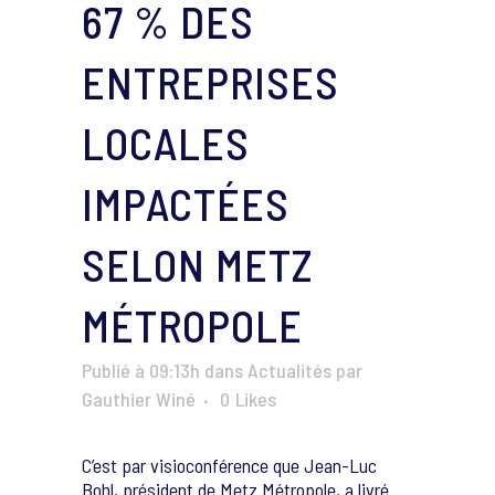
67 % DES
ENTREPRISES
LOCALES
IMPACTÉES
SELON METZ
MÉTROPOLE
Publié à 09:13h
dans
Actualités
par
Gauthier Winé
0
Likes
C’est par visioconférence que Jean-Luc
Bohl, président de Metz Métropole, a livré