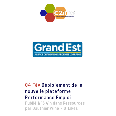
04 Fév
Déploiement de la
nouvelle plateforme
Performance Emploi
Publié à 16:41h
dans
Ressources
par
Gauthier Winé
0
Likes