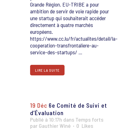
Grande Région. EU-TRIBE a pour
ambition de servir de voie rapide pour
une startup qui souhaiterait accéder
directement à quatre marchés
européens.
https://www.cc.lu/fr/actualites/detail/la-
cooperation-transfrontaliere-au-
service-des-startups/ ...
LIRE LA SUITE
19 Déc
6e Comité de Suivi et
d’Évaluation
Publié à 10:17h
dans
Temps forts
par
Gauthier Winé
0
Likes