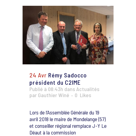
24 Avr
Rémy Sadocco
président du C2IME
Publié à 08:43h
dans
Actualités
par
Gauthier Winé
0
Likes
Lors de l’Assemblée Générale du 19
avril 2018 le maire de Mondelange (57)
et conseiller régional remplace J-Y Le
Déaut à la commission