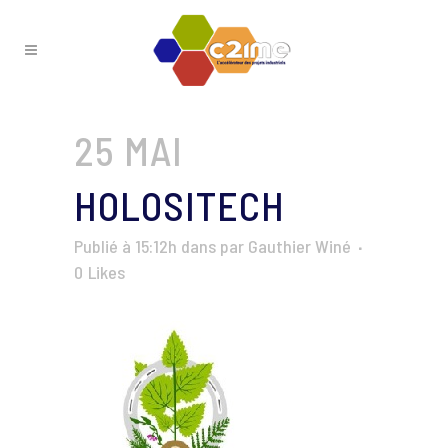
25 MAI
HOLOSITECH
Publié à 15:12h
dans
par
Gauthier Winé
0
Likes